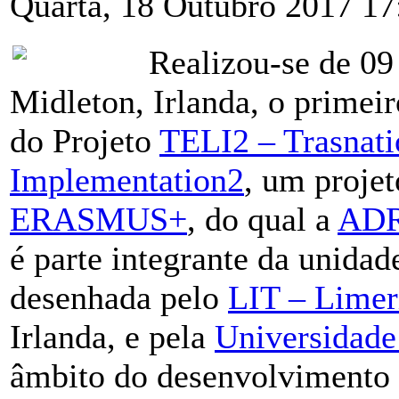
Quarta, 18 Outubro 2017 17
Realizou-se de 09
Midleton, Irlanda, o primei
do Projeto
TELI2 – Trasnati
Implementation2
, um proje
ERASMUS+
, do qual a
AD
é parte integrante da unidade
desenhada pelo
LIT – Limeri
Irlanda, e pela
Universidade
âmbito do desenvolvimento 