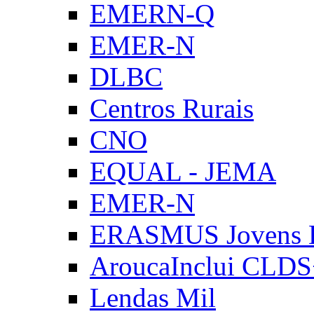
EMERN-Q
EMER-N
DLBC
Centros Rurais
CNO
EQUAL - JEMA
EMER-N
ERASMUS Jovens E
AroucaInclui CLD
Lendas Mil