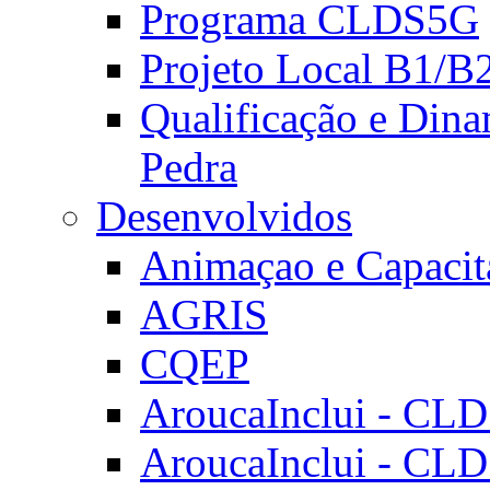
Programa CLDS5G
Projeto Local B1/B
Qualificação e Dina
Pedra
Desenvolvidos
Animaçao e Capacit
AGRIS
CQEP
AroucaInclui - CL
AroucaInclui - CL