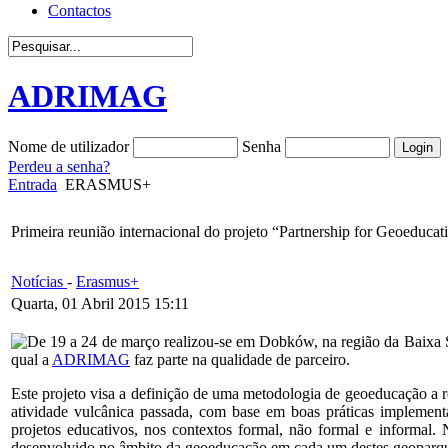
Contactos
ADRIMAG
Nome de utilizador
Senha
Perdeu a senha?
Entrada
ERASMUS+
Primeira reunião internacional do projeto “Partnership for Geoeducat
Notícias
-
Erasmus+
Quarta, 01 Abril 2015 15:11
De 19 a 24 de março realizou-se em Dobków, na região da Baixa Si
qual a
ADRIMAG
faz parte na qualidade de parceiro.
Este projeto visa a definição de uma metodologia de geoeducação a 
atividade vulcânica passada, com base em boas práticas impleme
projetos educativos, nos contextos formal, não formal e informal. 
desenvolvido no âmbito da geoeducação em cada um destes geoparque