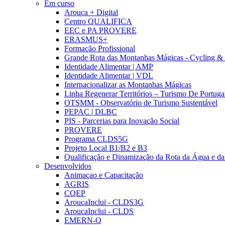
Em curso
Arouca + Digital
Centro QUALIFICA
EEC e PA PROVERE
ERASMUS+
Formação Profissional
Grande Rota das Montanhas Mágicas - Cycling &
Identidade Alimentar | AMP
Identidade Alimentar | VDL
Internacionalizar as Montanhas Mágicas
Linha Regenerar Territórios – Turismo De Portuga
OTSMM - Observatório de Turismo Sustentável
PEPAC | DLBC
PIS - Parcerias para Inovação Social
PROVERE
Programa CLDS5G
Projeto Local B1/B2 e B3
Qualificação e Dinamização da Rota da Água e da
Desenvolvidos
Animaçao e Capacitação
AGRIS
CQEP
AroucaInclui - CLDS3G
AroucaInclui - CLDS
EMERN-Q