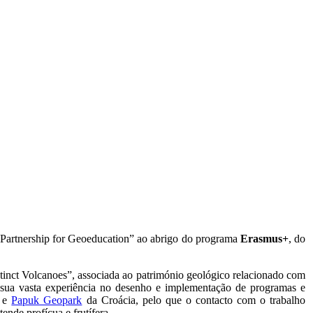
 “Partnership for Geoeducation” ao abrigo do programa
Erasmus+
, do
tinct Volcanoes”, associada ao património geológico relacionado com
 sua vasta experiência no desenho e implementação de programas e
a e
Papuk Geopark
da Croácia, pelo que o contacto com o trabalho
de profícua e frutífera.