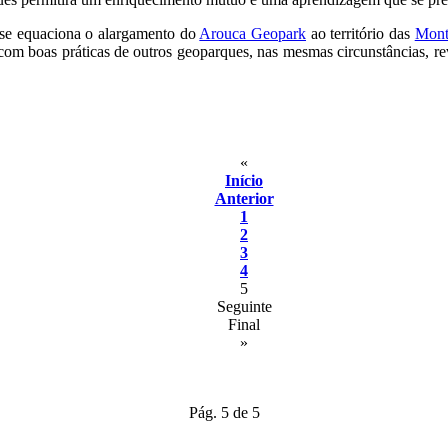
 se equaciona o alargamento do
Arouca Geopark
ao território das
Mont
 com boas práticas de outros geoparques, nas mesmas circunstâncias, r
«
Início
Anterior
1
2
3
4
5
Seguinte
Final
»
Pág. 5 de 5