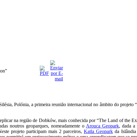
ion”
lésia, Polónia, a primeira reunião internacional no âmbito do projeto
replicar na região de Dobków, mais conhecida por “The Land of the Ex
ntadas noutros geoparques, nomeadamente o
Arouca Geopark
, dada a
Neste projeto participam mais 2 parceiros,
Katla Geopark
da Islândi
s permitirá um enriquecimento mútuo e uma aprendizagem que se preten