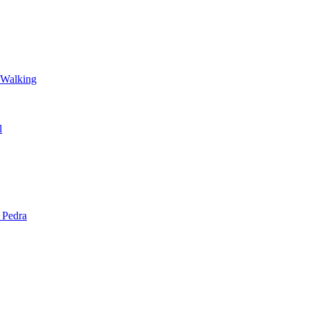
 Walking
l
 Pedra