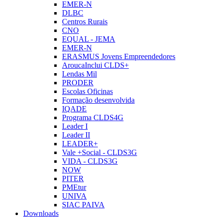
EMER-N
DLBC
Centros Rurais
CNO
EQUAL - JEMA
EMER-N
ERASMUS Jovens Empreendedores
AroucaInclui CLDS+
Lendas Mil
PRODER
Escolas Oficinas
Formação desenvolvida
IQADE
Programa CLDS4G
Leader I
Leader II
LEADER+
Vale +Social - CLDS3G
VIDA - CLDS3G
NOW
PITER
PMEtur
UNIVA
SIAC PAIVA
Downloads