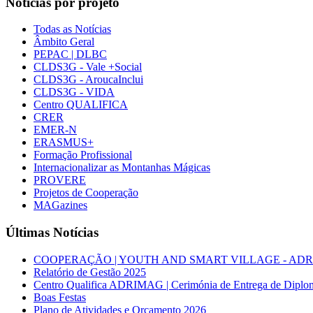
Notícias por projeto
Todas as Notícias
Âmbito Geral
PEPAC | DLBC
CLDS3G - Vale +Social
CLDS3G - AroucaInclui
CLDS3G - VIDA
Centro QUALIFICA
CRER
EMER-N
ERASMUS+
Formação Profissional
Internacionalizar as Montanhas Mágicas
PROVERE
Projetos de Cooperação
MAGazines
Últimas Notícias
COOPERAÇÃO | YOUTH AND SMART VILLAGE - ADRIMAG desl
Relatório de Gestão 2025
Centro Qualifica ADRIMAG | Cerimónia de Entrega de Diplo
Boas Festas
Plano de Atividades e Orçamento 2026