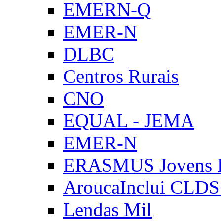
EMERN-Q
EMER-N
DLBC
Centros Rurais
CNO
EQUAL - JEMA
EMER-N
ERASMUS Jovens E
AroucaInclui CLD
Lendas Mil