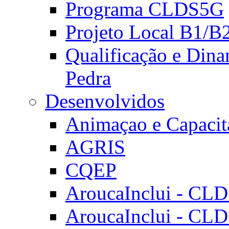
Programa CLDS5G
Projeto Local B1/B
Qualificação e Dina
Pedra
Desenvolvidos
Animaçao e Capacit
AGRIS
CQEP
AroucaInclui - CL
AroucaInclui - CL