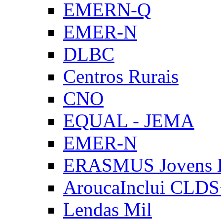
EMERN-Q
EMER-N
DLBC
Centros Rurais
CNO
EQUAL - JEMA
EMER-N
ERASMUS Jovens E
AroucaInclui CLD
Lendas Mil