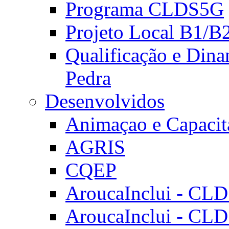
Programa CLDS5G
Projeto Local B1/B
Qualificação e Dina
Pedra
Desenvolvidos
Animaçao e Capacit
AGRIS
CQEP
AroucaInclui - CL
AroucaInclui - CL