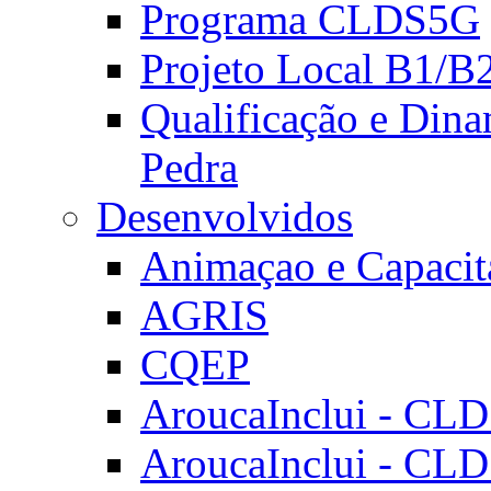
Programa CLDS5G
Projeto Local B1/B
Qualificação e Dina
Pedra
Desenvolvidos
Animaçao e Capacit
AGRIS
CQEP
AroucaInclui - CL
AroucaInclui - CL