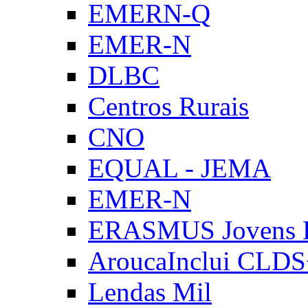
EMERN-Q
EMER-N
DLBC
Centros Rurais
CNO
EQUAL - JEMA
EMER-N
ERASMUS Jovens E
AroucaInclui CLD
Lendas Mil