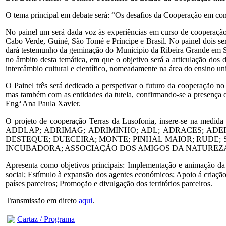
O tema principal em debate será: “Os desafios da Cooperação em co
No painel um será dada voz às experiências em curso de cooperação
Cabo Verde, Guiné, São Tomé e Príncipe e Brasil. No painel dois s
dará testemunho da geminação do Municipio da Ribeira Grande em San
no âmbito desta temática, em que o objetivo será a articulação dos 
intercâmbio cultural e científico, nomeadamente na área do ensino un
O Painel três será dedicado a perspetivar o futuro da cooperação n
mas também com as entidades da tutela, confirmando-se a presenç
Engª Ana Paula Xavier.
O projeto de cooperação Terras da Lusofonia, insere-se na med
ADDLAP; ADRIMAG; ADRIMINHO; ADL; ADRACES; ADER
DESTEQUE; DUECEIRA; MONTE; PINHAL MAIOR; RUDE; SOL
INCUBADORA; ASSOCIAÇÃO DOS AMIGOS DA NATUREZA DE S. V
Apresenta como objetivos principais: Implementação e animação da 
social; Estímulo à expansão dos agentes económicos; Apoio á criação
países parceiros; Promoção e divulgação dos territórios parceiros.
Transmissão em direto
aqui
.
Cartaz / Programa