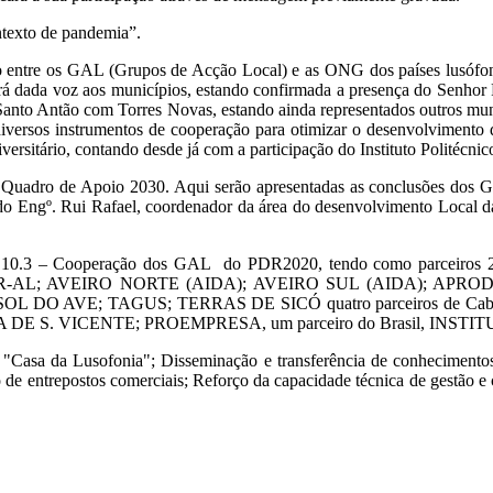
ntexto de pandemia”.
 entre os GAL (Grupos de Acção Local) e as ONG dos países lusófonos
erá dada voz aos municípios, estando confirmada a presença do Senho
to Antão com Torres Novas, estando ainda representados outros municíp
diversos instrumentos de cooperação para otimizar o desenvolvimento do
iversitário, contando desde já com a participação do Instituto Politéc
o Quadro de Apoio 2030. Aqui serão apresentadas as conclusões dos Gru
a do Engº. Rui Rafael, coordenador da área do desenvolvimento Loca
ida 10.3 – Cooperação dos GAL do PDR2020, tendo como parceiros
-AL; AVEIRO NORTE (AIDA); AVEIRO SUL (AIDA); APRO
 DO AVE; TAGUS; TERRAS DE SICÓ quatro parceiros de C
ICENTE; PROEMPRESA, um parceiro do Brasil, INSTITUTO G
"Casa da Lusofonia"; Disseminação e transferência de conhecimentos 
 de entrepostos comerciais; Reforço da capacidade técnica de gestão e