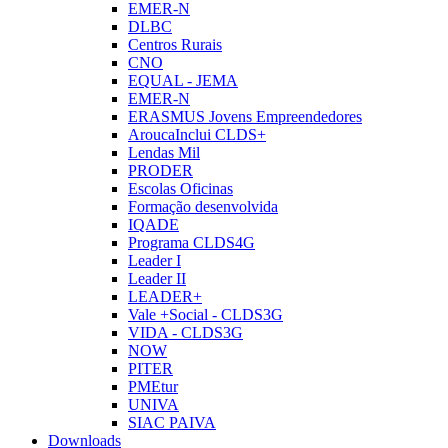
EMER-N
DLBC
Centros Rurais
CNO
EQUAL - JEMA
EMER-N
ERASMUS Jovens Empreendedores
AroucaInclui CLDS+
Lendas Mil
PRODER
Escolas Oficinas
Formação desenvolvida
IQADE
Programa CLDS4G
Leader I
Leader II
LEADER+
Vale +Social - CLDS3G
VIDA - CLDS3G
NOW
PITER
PMEtur
UNIVA
SIAC PAIVA
Downloads