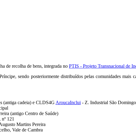
nha de recolha de bens, integrada no
PTIS - Projeto Transnacional de In
íncipe, sendo posteriormente distribuídos pelas comunidades mais car
os (antiga cadeia) e CLDS4G
AroucaInclui
- Z. Industrial São Domingo
cipal
reira (antigo Centro de Saúde)
, nº 121
ugusto Martins Pereira
celho, Vale de Cambra