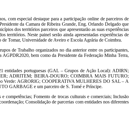
, com especial destaque para a participação online de parceiros de
r Presidente da Camara de Ribeira Grande, Eng. Orlando Delgado que
ios dos territórios parceiros que apresentarão as suas experiências
s territórios. Neste painel serão ainda apresentadas experiências de
nico de Tomar, Universidade de Aveiro e Escola Agrária de Coimbra.
pos de Trabalho organizados no dia anterior entre os participantes,
l da AGPDR2020, bem como da Presidente da Federação Minha Terra,
 21 entidades portuguesas (GAL – Grupos de Ação Local): ADIRN;
DER; ADRITEM; BEIRA-DOURO; COIMBRA MAIS FUTURO;
abo Verde: AGRORIG; COOPERATIVA MULHERES DO SAL – A
ARBAGE e um parceiro de S. Tomé e Príncipe.
e competências; Fomento de trocas culturais e comerciais; Inclusão
 coordenação; Consolidação de parcerias com entidades nos diferentes