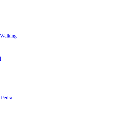
 Walking
l
 Pedra