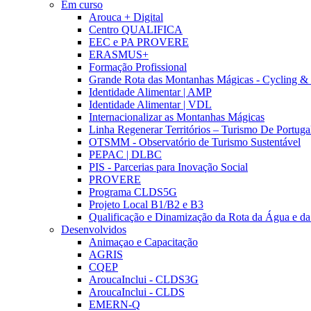
Em curso
Arouca + Digital
Centro QUALIFICA
EEC e PA PROVERE
ERASMUS+
Formação Profissional
Grande Rota das Montanhas Mágicas - Cycling &
Identidade Alimentar | AMP
Identidade Alimentar | VDL
Internacionalizar as Montanhas Mágicas
Linha Regenerar Territórios – Turismo De Portuga
OTSMM - Observatório de Turismo Sustentável
PEPAC | DLBC
PIS - Parcerias para Inovação Social
PROVERE
Programa CLDS5G
Projeto Local B1/B2 e B3
Qualificação e Dinamização da Rota da Água e da
Desenvolvidos
Animaçao e Capacitação
AGRIS
CQEP
AroucaInclui - CLDS3G
AroucaInclui - CLDS
EMERN-Q