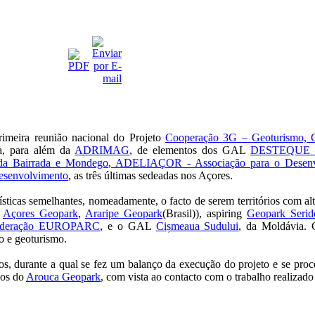
imeira reunião nacional do Projeto
Cooperação 3G – Geoturismo, 
a, para além da
ADRIMAG
, de elementos dos GAL
DESTEQUE – 
da Bairrada e Mondego
,
ADELIAÇOR - Associação para o Desenvol
esenvolvimento
, as três últimas sedeadas nos Açores.
ísticas semelhantes, nomeadamente, o facto de serem territórios com alto
e
Açores Geopark
,
Araripe Geopark
(Brasil)), aspiring
Geopark Serid
ederação EUROPARC
, e o GAL
Cișmeaua Sudului
, da Moldávia. 
o e geoturismo.
s, durante a qual se fez um balanço da execução do projeto e se proce
cos do
Arouca Geopark
, com vista ao contacto com o trabalho realiza