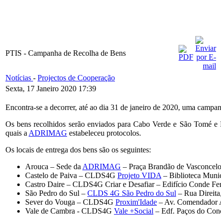
PTIS - Campanha de Recolha de Bens
Notícias
-
Projectos de Cooperação
Sexta, 17 Janeiro 2020 17:39
Encontra-se a decorrer, até ao dia 31 de janeiro de 2020, uma campa
Os bens recolhidos serão enviados para Cabo Verde e São Tomé e Pr
quais a
ADRIMAG
estabeleceu protocolos.
Os locais de entrega dos bens são os seguintes:
Arouca – Sede da
ADRIMAG
– Praça Brandão de Vasconcel
Castelo de Paiva – CLDS4G
Projeto VIDA
– Biblioteca Muni
Castro Daire – CLDS4G Criar e Desafiar – Edifício Conde Fer
São Pedro do Sul –
CLDS 4G São Pedro do Sul
– Rua Direita
Sever do Vouga – CLDS4G
Proxim'Idade
– Av. Comendador A
Vale de Cambra - CLDS4G
Vale +Social
– Edf. Paços do Con