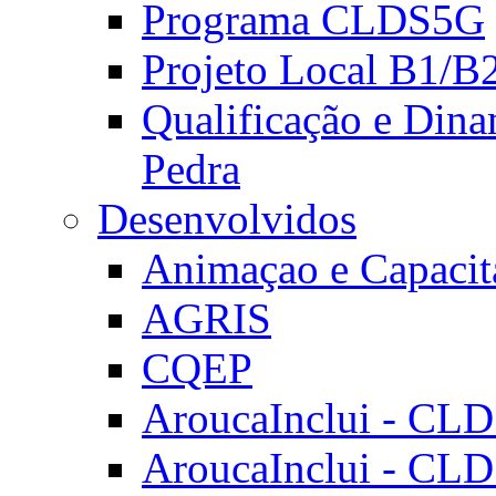
Programa CLDS5G
Projeto Local B1/B
Qualificação e Dina
Pedra
Desenvolvidos
Animaçao e Capacit
AGRIS
CQEP
AroucaInclui - CL
AroucaInclui - CL