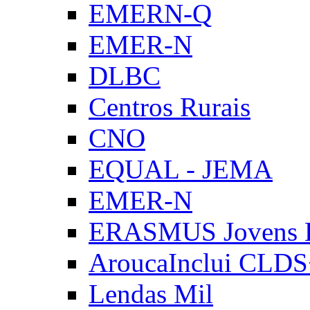
EMERN-Q
EMER-N
DLBC
Centros Rurais
CNO
EQUAL - JEMA
EMER-N
ERASMUS Jovens E
AroucaInclui CLD
Lendas Mil