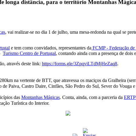
de longa distância, para o território Montanhas Mágic
cas
, vai realizar-se no dia 1 de julho, uma mesa-redonda na qual se pret
tugal
e tem como convidados, representantes da
FCMP - Federação de 
do
Turismo Centro de Portugal
, contando ainda com a presença de dois e
ão, através deste link:
https://forms.gle/3ZpqviLTdMjHeZaq8
.
280km na vertente de BTT, que atravessa os maciços da Gralheira (serra
o de Paiva, Castro Daire, Cinfães, São Pedro do Sul, Sever do Vouga 
icípios das
Montanhas Mágicas
. Conta, ainda, com a parceria da
ERT
ção Turística do Interior.