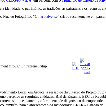
o do
CLDS4G VIDA
, em parceria com o
Município de Castelo de Paiv
 a identidade, o património, as tradições, as paisagens e os recursos 
do Núcleo Fotográfico “
Olhar Paivense
” criado recentemente em parce
ment through Entrepreneurship
olvimento Local, em Arouca, a sessão de divulgação do Projeto F3E
 parceiros as seguintes entidades: BIB da Espanha, BEC da Repúbli
 decorrentes, nomeadamente, a ferramenta de diagnóstico de empreendedo
paço, também, para a apresentação da metodologia CRER – Criação de