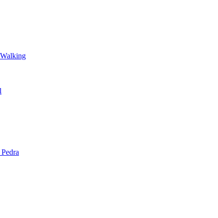
 Walking
l
 Pedra