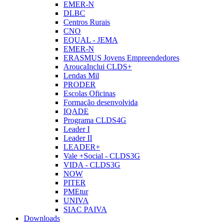
EMER-N
DLBC
Centros Rurais
CNO
EQUAL - JEMA
EMER-N
ERASMUS Jovens Empreendedores
AroucaInclui CLDS+
Lendas Mil
PRODER
Escolas Oficinas
Formação desenvolvida
IQADE
Programa CLDS4G
Leader I
Leader II
LEADER+
Vale +Social - CLDS3G
VIDA - CLDS3G
NOW
PITER
PMEtur
UNIVA
SIAC PAIVA
Downloads