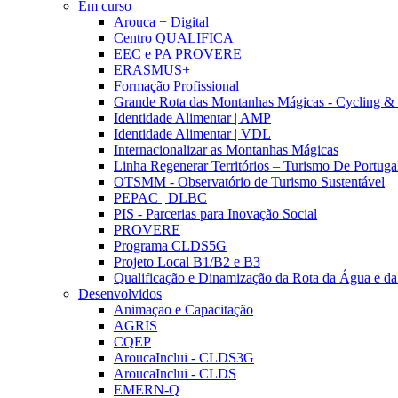
Em curso
Arouca + Digital
Centro QUALIFICA
EEC e PA PROVERE
ERASMUS+
Formação Profissional
Grande Rota das Montanhas Mágicas - Cycling &
Identidade Alimentar | AMP
Identidade Alimentar | VDL
Internacionalizar as Montanhas Mágicas
Linha Regenerar Territórios – Turismo De Portuga
OTSMM - Observatório de Turismo Sustentável
PEPAC | DLBC
PIS - Parcerias para Inovação Social
PROVERE
Programa CLDS5G
Projeto Local B1/B2 e B3
Qualificação e Dinamização da Rota da Água e da
Desenvolvidos
Animaçao e Capacitação
AGRIS
CQEP
AroucaInclui - CLDS3G
AroucaInclui - CLDS
EMERN-Q