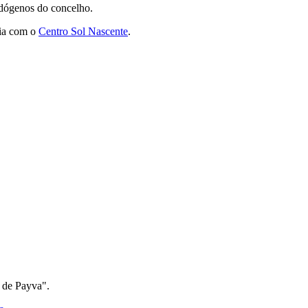
endógenos do concelho.
ria com o
Centro Sol Nascente
.
 de Payva".