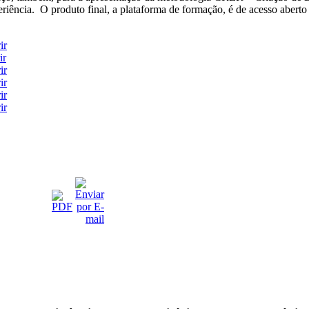
ência. O produto final, a plataforma de formação, é de acesso aberto e
ir
ir
ir
ir
ir
ir