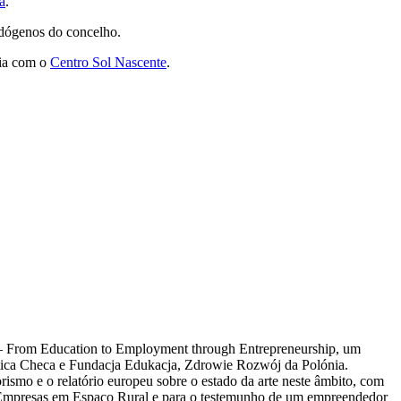
a
.
endógenos do concelho.
ria com o
Centro Sol Nascente
.
 – From Education to Employment through Entrepreneurship, um
ca Checa e Fundacja Edukacja, Zdrowie Rozwój da Polónia.
rismo e o relatório europeu sobre o estado da arte neste âmbito, com
 Empresas em Espaço Rural e para o testemunho de um empreendedor