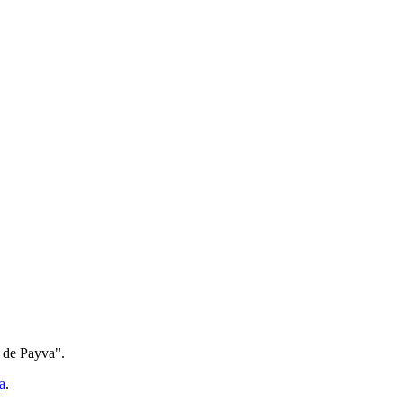
 de Payva".
a
.