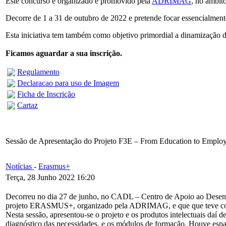
Este concurso é organizado e promovido pela
ADRIMAG
, no âmbit
Decorre de 1 a 31 de outubro de 2022 e pretende focar essencialmente
Esta iniciativa tem também como objetivo primordial a dinamização 
Ficamos aguardar a sua inscrição.
Regulamento
Declaracao para uso de Imagem
Ficha de Inscrição
Cartaz
Sessão de Apresentação do Projeto F3E – From Education to Employ
Notícias
-
Erasmus+
Terça, 28 Junho 2022 16:20
Decorreu no dia 27 de junho, no CADL – Centro de Apoio ao Desenv
projeto ERASMUS+, organizado pela ADRIMAG, e que que teve como
Nesta sessão, apresentou-se o projeto e os produtos intelectuais daí
diagnóstico das necessidades, e os módulos de formação. Houve es