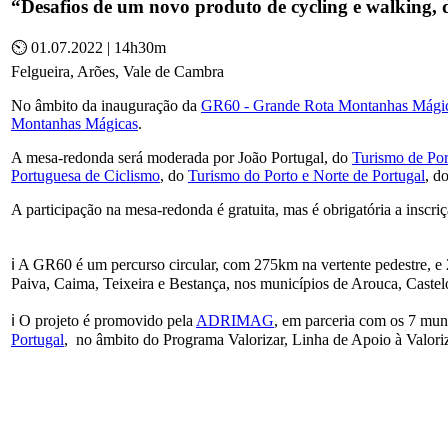
“Desafios de um novo produto de cycling e walking, 
⏲ 01.07.2022 | 14h30m
Felgueira, Arões, Vale de Cambra
No âmbito da inauguração da
GR60 - Grande Rota Montanhas Mági
Montanhas Mágicas
.
A mesa-redonda será moderada por João Portugal, do
Turismo de Por
Portuguesa de Ciclismo
, do
Turismo do Porto e Norte de Portugal
, 
A participação na mesa-redonda é gratuita, mas é obrigatória a inscriç
ℹ️ A GR60 é um percurso circular, com 275km na vertente pedestre, e 
Paiva, Caima, Teixeira e Bestança, nos municípios de Arouca, Castel
ℹ️ O projeto é promovido pela
ADRIMAG
, em parceria com os 7 mun
Portugal
, no âmbito do Programa Valorizar, Linha de Apoio à Valoriza