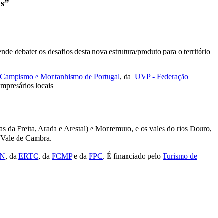
as”
ende debater os desafios desta nova estrutura/produto para o território
Campismo e Montanhismo de Portugal
, da
UVP - Federação
mpresários locais.
s da Freita, Arada e Arestal) e Montemuro, e os vales do rios Douro,
e Vale de Cambra.
PN
, da
ERTC
, da
FCMP
e da
FPC
. É financiado pelo
Turismo de