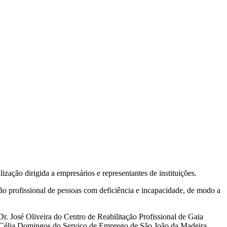
zação dirigida a empresários e representantes de instituições.
ção profissional de pessoas com deficiência e incapacidade, de modo a
r. José Oliveira do Centro de Reabilitação Profissional de Gaia
a. Célia Domingos do Serviço de Emprego de São João da Madeira