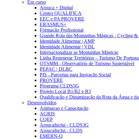
Em curso
Arouca + Digital
Centro QUALIFICA
EEC e PA PROVERE
ERASMUS+
Formação Profissional
Grande Rota das Montanhas Mágicas - Cycling &
Identidade Alimentar | AMP
Identidade Alimentar | VDL
Internacionalizar as Montanhas Mágicas
Linha Regenerar Territórios – Turismo De Portuga
OTSMM - Observatório de Turismo Sustentável
PEPAC | DLBC
PIS - Parcerias para Inovação Social
PROVERE
Programa CLDS5G
Projeto Local B1/B2 e B3
Qualificação e Dinamização da Rota da Água e da
Desenvolvidos
Animaçao e Capacitação
AGRIS
CQEP
AroucaInclui - CLDS3G
AroucaInclui - CLDS
EMERN-Q