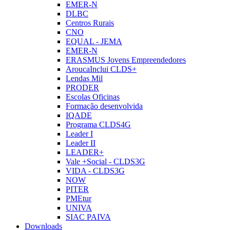
EMER-N
DLBC
Centros Rurais
CNO
EQUAL - JEMA
EMER-N
ERASMUS Jovens Empreendedores
AroucaInclui CLDS+
Lendas Mil
PRODER
Escolas Oficinas
Formação desenvolvida
IQADE
Programa CLDS4G
Leader I
Leader II
LEADER+
Vale +Social - CLDS3G
VIDA - CLDS3G
NOW
PITER
PMEtur
UNIVA
SIAC PAIVA
Downloads