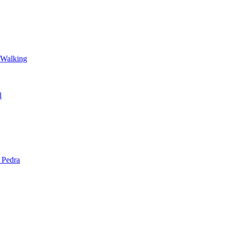
 Walking
l
 Pedra