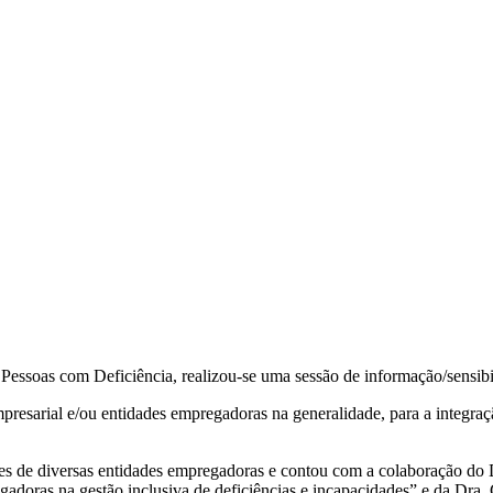
essoas com Deficiência, realizou-se uma sessão de informação/sensibili
empresarial e/ou entidades empregadoras na generalidade, para a integra
ntes de diversas entidades empregadoras e contou com a colaboração do D
gadoras na gestão inclusiva de deficiências e incapacidades” e da Dr