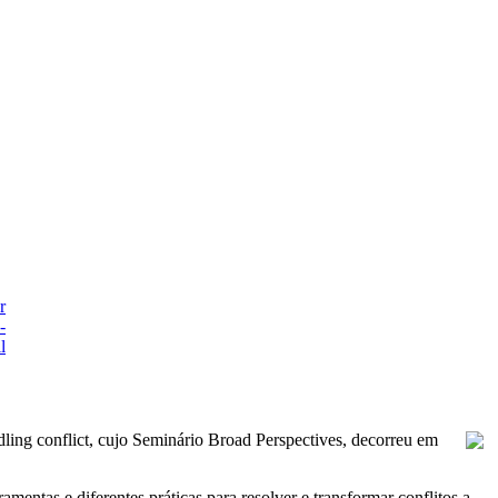
ling conflict, cujo Seminário Broad Perspectives, decorreu em
mentas e diferentes práticas para resolver e transformar conflitos a