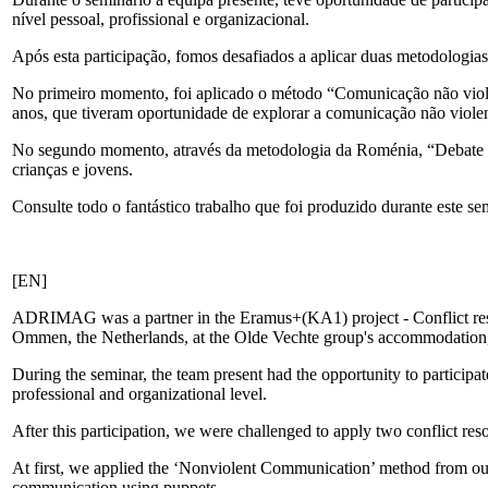
nível pessoal, profissional e organizacional.
Após esta participação, fomos desafiados a aplicar duas metodologias 
No primeiro momento, foi aplicado o método “Comunicação não viole
anos, que tiveram oportunidade de explorar a comunicação não violen
No segundo momento, através da metodologia da Roménia, “Debate at
crianças e jovens.
Consulte todo o fantástico trabalho que foi produzido durante este se
[EN]
ADRIMAG was a partner in the Eramus+(KA1) project - Conflict resol
Ommen, the Netherlands, at the Olde Vechte group's accommodation
During the seminar, the team present had the opportunity to participat
professional and organizational level.
After this participation, we were challenged to apply two conflict res
At first, we applied the ‘Nonviolent Communication’ method from our 
communication using puppets.