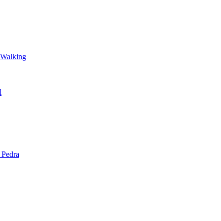
 Walking
l
 Pedra