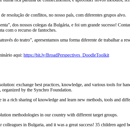
de resolução de conflitos, no nosso país, com diferentes grupos alvo.
nta”, dos nossos colegas da Bulgária, e foi um grande sucesso! Conta
ta com o recurso de fantoches.
ravés do teatro”, apresentamos uma forma diferente de trabalhar a r
minário aqui:
https://bit.ly/BroadPerspectives_DoodleToolkit
ution: exchange best practices, knowledge, and various tools for hand
, organized by the Synchro Foundation.
e in a rich sharing of knowledge and learn new methods, tools and differ
olution methodologies in our country with different target groups.
colleagues in Bulgaria, and it was a great success! 35 children aged b