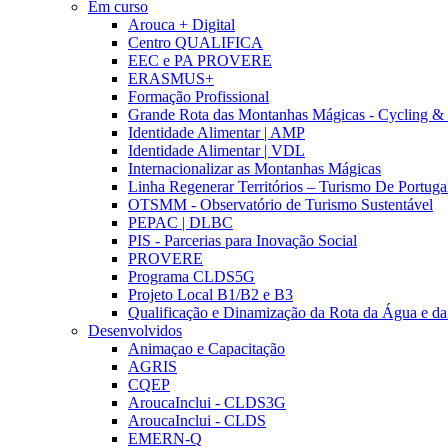
Em curso
Arouca + Digital
Centro QUALIFICA
EEC e PA PROVERE
ERASMUS+
Formação Profissional
Grande Rota das Montanhas Mágicas - Cycling &
Identidade Alimentar | AMP
Identidade Alimentar | VDL
Internacionalizar as Montanhas Mágicas
Linha Regenerar Territórios – Turismo De Portuga
OTSMM - Observatório de Turismo Sustentável
PEPAC | DLBC
PIS - Parcerias para Inovação Social
PROVERE
Programa CLDS5G
Projeto Local B1/B2 e B3
Qualificação e Dinamização da Rota da Água e da
Desenvolvidos
Animaçao e Capacitação
AGRIS
CQEP
AroucaInclui - CLDS3G
AroucaInclui - CLDS
EMERN-Q