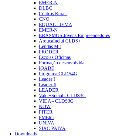
EMER-N
DLBC
Centros Rurais
CNO
EQUAL - JEMA
EMER-N
ERASMUS Jovens Empreendedores
AroucaInclui CLDS+
Lendas Mil
PRODER
Escolas Oficinas
Formação desenvolvida
IQADE
Programa CLDS4G
Leader I
Leader II
LEADER+
Vale +Social - CLDS3G
VIDA - CLDS3G
NOW
PITER
PMEtur
UNIVA
SIAC PAIVA
Downloads