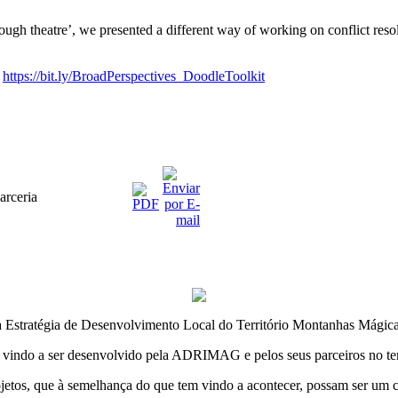
ugh theatre’, we presented a different way of working on conflict r
:
https://bit.ly/BroadPerspectives_DoodleToolkit
rceria
stratégia de Desenvolvimento Local do Território Montanhas Mágica
m vindo a ser desenvolvido pela ADRIMAG e pelos seus parceiros no terr
tos, que à semelhança do que tem vindo a acontecer, possam ser um co