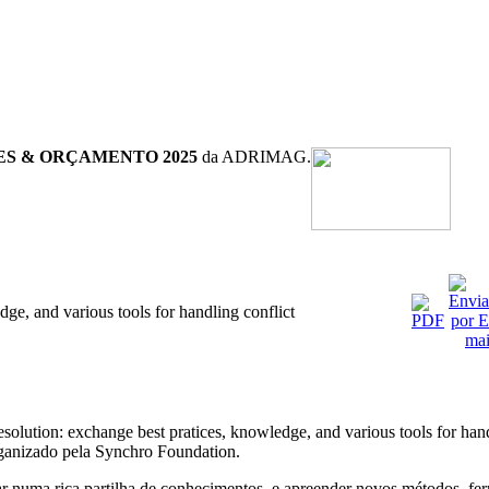
ES & ORÇAMENTO 2025
da ADRIMAG.
ge, and various tools for handling conflict
lution: exchange best pratices, knowledge, and various tools for hand
ganizado pela Synchro Foundation.
r numa rica partilha de conhecimentos, e apreender novos métodos, ferra