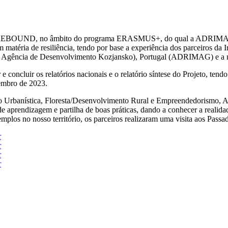
eto REBOUND, no âmbito do programa ERASMUS+, do qual a ADRIMAG faz
m matéria de resiliência, tendo por base a experiência dos parceiros da
 e a Agência de Desenvolvimento Kozjansko), Portugal (ADRIMAG) e a
e concluir os relatórios nacionais e o relatório síntese do Projeto, ten
tembro de 2023.
 Urbanística, Floresta/Desenvolvimento Rural e Empreendedorismo, Ant
e aprendizagem e partilha de boas práticas, dando a conhecer a realid
emplos no nosso território, os parceiros realizaram uma visita aos Pass
r
r
r
r