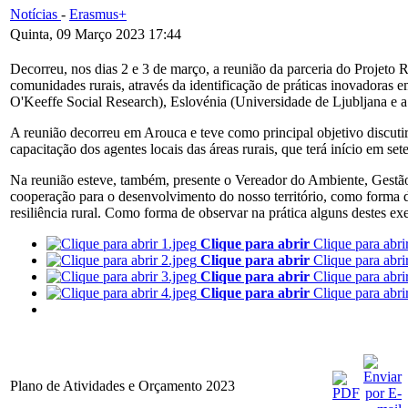
Notícias
-
Erasmus+
Quinta, 09 Março 2023 17:44
Decorreu, nos dias 2 e 3 de março, a reunião da parceria do Proj
comunidades rurais, através da identificação de práticas inovadoras e
O'Keeffe Social Research), Eslovénia (Universidade de Ljubljana
A reunião decorreu em Arouca e teve como principal objetivo discutir 
capacitação dos agentes locais das áreas rurais, que terá início em se
Na reunião esteve, também, presente o Vereador do Ambiente, Gestão
cooperação para o desenvolvimento do nosso território, como forma d
resiliência rural. Como forma de observar na prática alguns destes ex
Clique para abrir
Clique para abri
Clique para abrir
Clique para abri
Clique para abrir
Clique para abri
Clique para abrir
Clique para abri
Plano de Atividades e Orçamento 2023