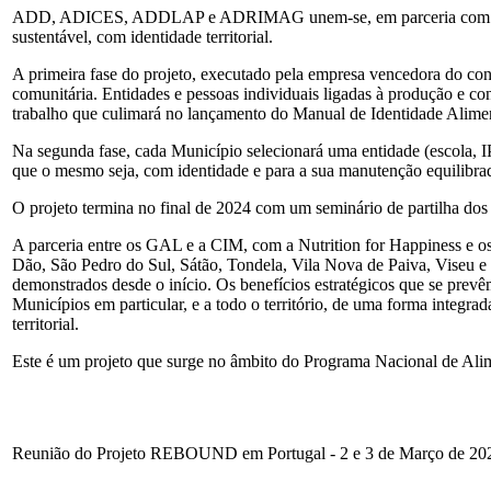
ADD, ADICES, ADDLAP e ADRIMAG unem-se, em parceria com a Comu
sustentável, com identidade territorial.
A primeira fase do projeto, executado pela empresa vencedora do conc
comunitária. Entidades e pessoas individuais ligadas à produção e con
trabalho que culimará no lançamento do Manual de Identidade Alime
Na segunda fase, cada Município selecionará uma entidade (escola, I
que o mesmo seja, com identidade e para a sua manutenção equilibrad
O projeto termina no final de 2024 com um seminário de partilha dos m
A parceria entre os GAL e a CIM, com a Nutrition for Happiness e o
Dão, São Pedro do Sul, Sátão, Tondela, Vila Nova de Paiva, Viseu e 
demonstrados desde o início. Os benefícios estratégicos que se prevê
Municípios em particular, e a todo o território, de uma forma integra
territorial.
Este é um projeto que surge no âmbito do Programa Nacional de Ali
Reunião do Projeto REBOUND em Portugal - 2 e 3 de Março de 20