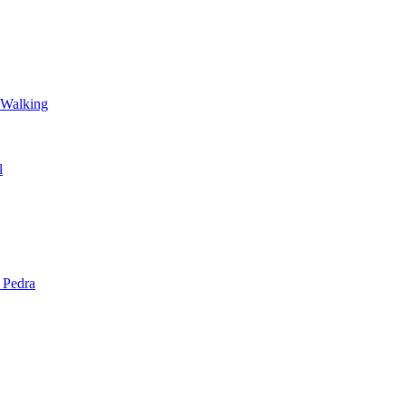
 Walking
l
 Pedra