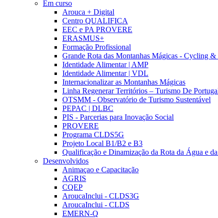
Em curso
Arouca + Digital
Centro QUALIFICA
EEC e PA PROVERE
ERASMUS+
Formação Profissional
Grande Rota das Montanhas Mágicas - Cycling &
Identidade Alimentar | AMP
Identidade Alimentar | VDL
Internacionalizar as Montanhas Mágicas
Linha Regenerar Territórios – Turismo De Portuga
OTSMM - Observatório de Turismo Sustentável
PEPAC | DLBC
PIS - Parcerias para Inovação Social
PROVERE
Programa CLDS5G
Projeto Local B1/B2 e B3
Qualificação e Dinamização da Rota da Água e da
Desenvolvidos
Animaçao e Capacitação
AGRIS
CQEP
AroucaInclui - CLDS3G
AroucaInclui - CLDS
EMERN-Q