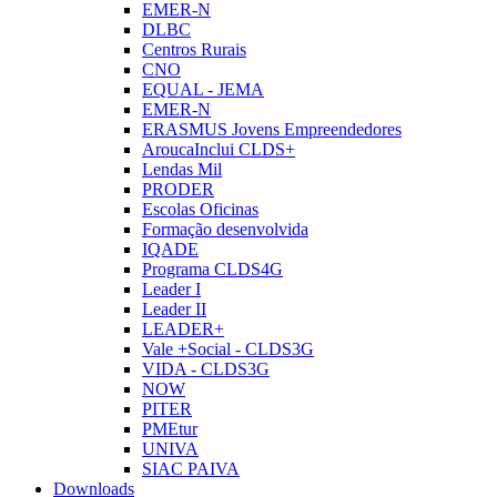
EMER-N
DLBC
Centros Rurais
CNO
EQUAL - JEMA
EMER-N
ERASMUS Jovens Empreendedores
AroucaInclui CLDS+
Lendas Mil
PRODER
Escolas Oficinas
Formação desenvolvida
IQADE
Programa CLDS4G
Leader I
Leader II
LEADER+
Vale +Social - CLDS3G
VIDA - CLDS3G
NOW
PITER
PMEtur
UNIVA
SIAC PAIVA
Downloads