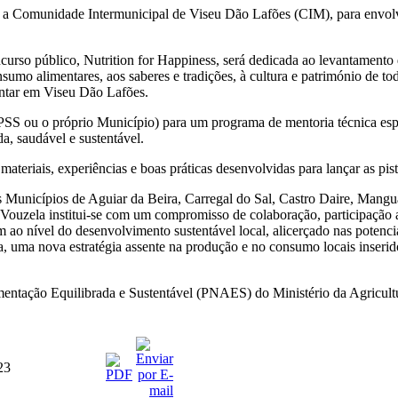
nidade Intermunicipal de Viseu Dão Lafões (CIM), para envolver t
urso público, Nutrition for Happiness, será dedicada ao levantamento 
sumo alimentares, aos saberes e tradições, à cultura e património de tod
ntar em Viseu Dão Lafões.
PSS ou o próprio Município) para um programa de mentoria técnica espec
a, saudável e sustentável.
ateriais, experiências e boas práticas desenvolvidas para lançar as pist
s Municípios de Aguiar da Beira, Carregal do Sal, Castro Daire, Mangu
Vouzela institui-se com um compromisso de colaboração, participação at
m ao nível do desenvolvimento sustentável local, alicerçado nas potenci
da, uma nova estratégia assente na produção e no consumo locais inserido
mentação Equilibrada e Sustentável (PNAES) do Ministério da Agricult
23