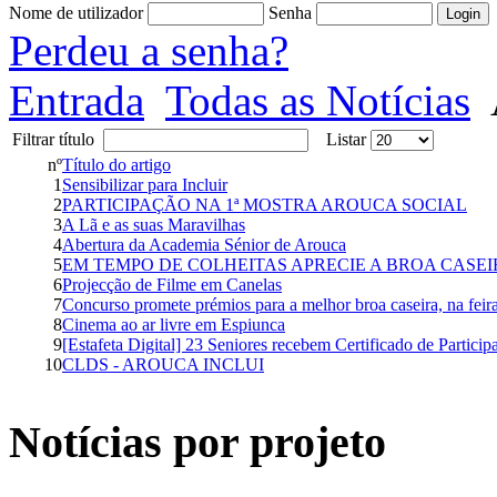
Nome de utilizador
Senha
Perdeu a senha?
Entrada
Todas as Notícias
Filtrar título
Listar
nº
Título do artigo
1
Sensibilizar para Incluir
2
PARTICIPAÇÃO NA 1ª MOSTRA AROUCA SOCIAL
3
A Lã e as suas Maravilhas
4
Abertura da Academia Sénior de Arouca
5
EM TEMPO DE COLHEITAS APRECIE A BROA CASE
6
Projecção de Filme em Canelas
7
Concurso promete prémios para a melhor broa caseira, na feira
8
Cinema ao ar livre em Espiunca
9
[Estafeta Digital] 23 Seniores recebem Certificado de Particip
10
CLDS - AROUCA INCLUI
Notícias por projeto