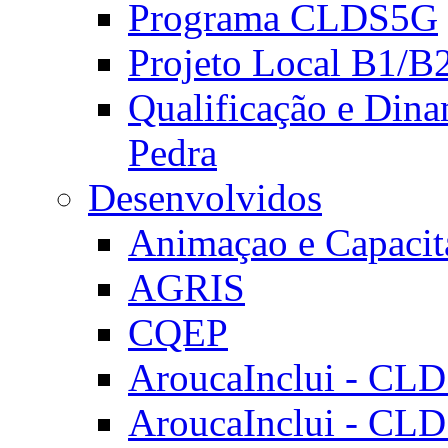
Programa CLDS5G
Projeto Local B1/B
Qualificação e Dina
Pedra
Desenvolvidos
Animaçao e Capacit
AGRIS
CQEP
AroucaInclui - CL
AroucaInclui - CL