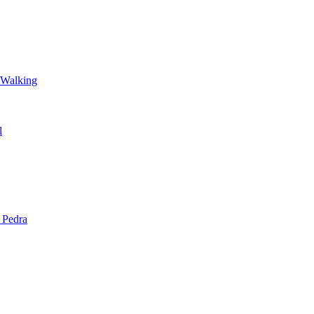
 Walking
l
 Pedra