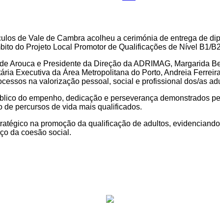
culos de Vale de Cambra acolheu a cerimónia de entrega de di
ito do Projeto Local Promotor de Qualificações de Nível B1/B2
 de Arouca e Presidente da Direção da ADRIMAG, Margarida Be
ria Executiva da Área Metropolitana do Porto, Andreia Ferreira
essos na valorização pessoal, social e profissional dos/as adul
blico do empenho, dedicação e perseverança demonstrados pel
 de percursos de vida mais qualificados.
atégico na promoção da qualificação de adultos, evidenciando r
rço da coesão social.