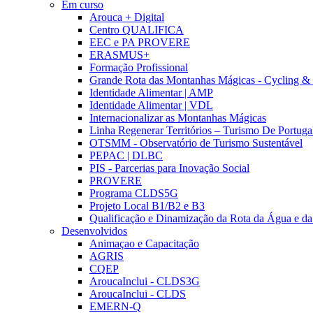
Em curso
Arouca + Digital
Centro QUALIFICA
EEC e PA PROVERE
ERASMUS+
Formação Profissional
Grande Rota das Montanhas Mágicas - Cycling &
Identidade Alimentar | AMP
Identidade Alimentar | VDL
Internacionalizar as Montanhas Mágicas
Linha Regenerar Territórios – Turismo De Portuga
OTSMM - Observatório de Turismo Sustentável
PEPAC | DLBC
PIS - Parcerias para Inovação Social
PROVERE
Programa CLDS5G
Projeto Local B1/B2 e B3
Qualificação e Dinamização da Rota da Água e da
Desenvolvidos
Animaçao e Capacitação
AGRIS
CQEP
AroucaInclui - CLDS3G
AroucaInclui - CLDS
EMERN-Q