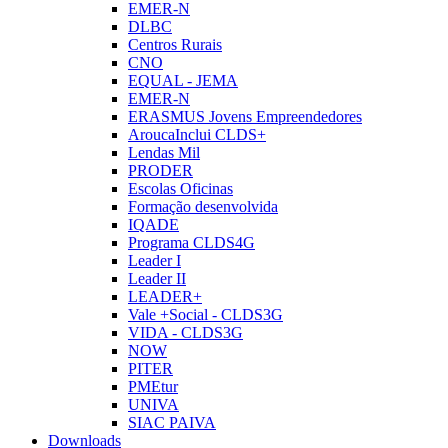
EMER-N
DLBC
Centros Rurais
CNO
EQUAL - JEMA
EMER-N
ERASMUS Jovens Empreendedores
AroucaInclui CLDS+
Lendas Mil
PRODER
Escolas Oficinas
Formação desenvolvida
IQADE
Programa CLDS4G
Leader I
Leader II
LEADER+
Vale +Social - CLDS3G
VIDA - CLDS3G
NOW
PITER
PMEtur
UNIVA
SIAC PAIVA
Downloads